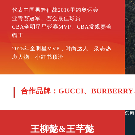
代表中国男篮征战2016里约奥运会
亚青赛冠军、赛会最佳球员
CBA全明星星锐赛MVP、CBA常规赛盖
帽王
2025年全明星MVP，时尚达人，杂志热
衷人物，小红书顶流
合作品牌：GUCCI、BURBER
王柳懿&
王
芊
懿