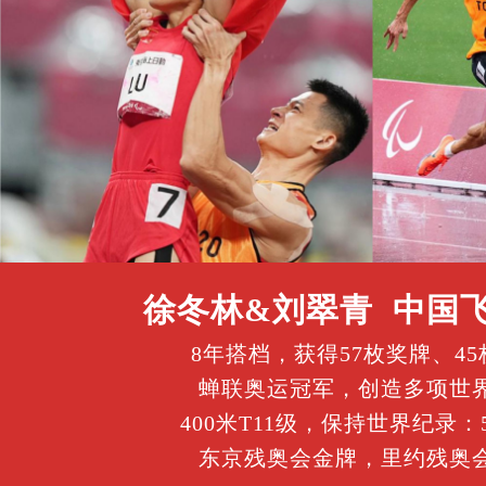
徐冬林&刘翠青 中国
8年搭档，获得57枚奖牌、4
蝉联奥运冠军，创造多项世
400米T11级，保持世界纪录：5
东京残奥会金牌，里约残奥