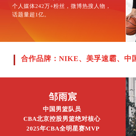
个人媒体242万+粉丝，微博热搜人物，
话题量超1亿。
合作品牌：NIKE、美孚速霸、中国人寿、
邹雨宸
中国男篮队员
CBA北京控股男篮绝对核心
2025年CBA全明星赛MVP